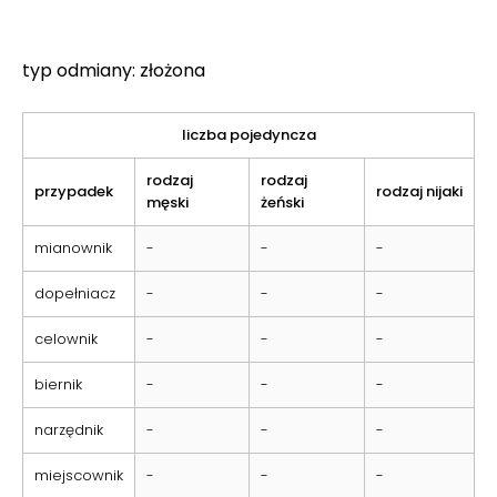
typ odmiany: złożona
liczba pojedyncza
rodzaj
rodzaj
przypadek
rodzaj nijaki
męski
żeński
mianownik
-
-
-
dopełniacz
-
-
-
celownik
-
-
-
biernik
-
-
-
narzędnik
-
-
-
miejscownik
-
-
-