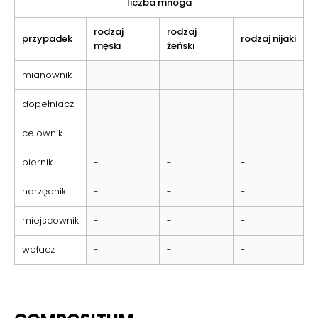
liczba mnoga
rodzaj
rodzaj
przypadek
rodzaj nijaki
męski
żeński
mianownik
-
-
-
dopełniacz
-
-
-
celownik
-
-
-
biernik
-
-
-
narzędnik
-
-
-
miejscownik
-
-
-
wołacz
-
-
-