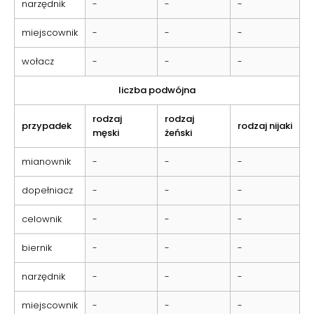
narzędnik
-
-
-
miejscownik
-
-
-
wołacz
-
-
-
liczba podwójna
rodzaj
rodzaj
przypadek
rodzaj nijaki
męski
żeński
mianownik
-
-
-
dopełniacz
-
-
-
celownik
-
-
-
biernik
-
-
-
narzędnik
-
-
-
miejscownik
-
-
-