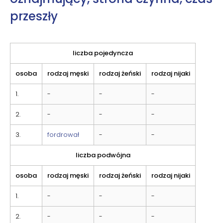
przeszły
liczba pojedyncza
osoba
rodzaj męski
rodzaj żeński
rodzaj nijaki
1.
-
-
-
2.
-
-
-
3.
fordrował
-
-
liczba podwójna
osoba
rodzaj męski
rodzaj żeński
rodzaj nijaki
1.
-
-
-
2.
-
-
-