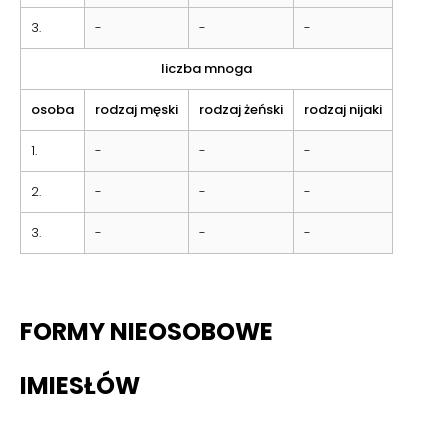
3.
-
-
-
liczba mnoga
osoba
rodzaj męski
rodzaj żeński
rodzaj nijaki
1.
-
-
-
2.
-
-
-
3.
-
-
-
FORMY NIEOSOBOWE
IMIESŁÓW