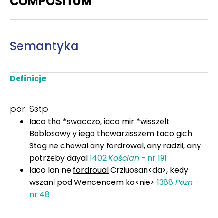
COMPOSITUM
Semantyka
Definicje
por. Sstp
Iaco tho *swacczo, iaco mir *wisszelt
Boblosowy y iego thowarzisszem taco gich
Stog ne chowal any
fordrowal
, any radzil, any
potrzeby dayal
1402
Kościan
- nr 191
Iaco Ian ne
fordroual
Crziuosan<da>, kedy
wszanl pod Wencencem ko<nie>
1388
Pozn
-
nr 48