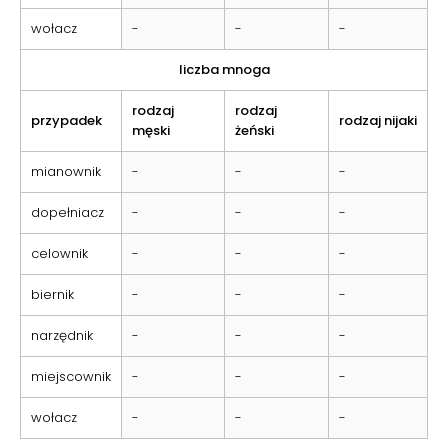
wołacz
-
-
-
liczba mnoga
rodzaj
rodzaj
przypadek
rodzaj nijaki
męski
żeński
mianownik
-
-
-
dopełniacz
-
-
-
celownik
-
-
-
biernik
-
-
-
narzędnik
-
-
-
miejscownik
-
-
-
wołacz
-
-
-