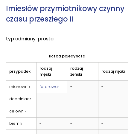
Imiesłów przymiotnikowy czynny
czasu przeszłego II
typ odmiany: prosta
liczba pojedyncza
rodzaj
rodzaj
przypadek
rodzaj nijaki
męski
żeński
mianownik
fordrował
-
-
dopełniacz
-
-
-
celownik
-
-
-
biernik
-
-
-