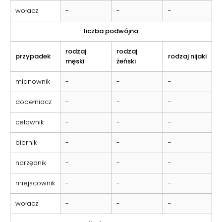
wołacz
-
-
-
liczba podwójna
rodzaj
rodzaj
przypadek
rodzaj nijaki
męski
żeński
mianownik
-
-
-
dopełniacz
-
-
-
celownik
-
-
-
biernik
-
-
-
narzędnik
-
-
-
miejscownik
-
-
-
wołacz
-
-
-