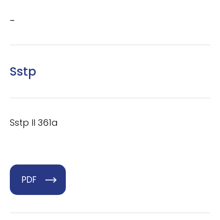
–
Sstp
Sstp II 361a
PDF