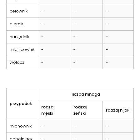
celownik
-
-
-
biernik
-
-
-
narzędnik
-
-
-
miejscownik
-
-
-
wołacz
-
-
-
liczba mnoga
przypadek
rodzaj
rodzaj
rodzaj nijaki
męski
żeński
mianownik
-
-
-
dopełniacz
-
-
-