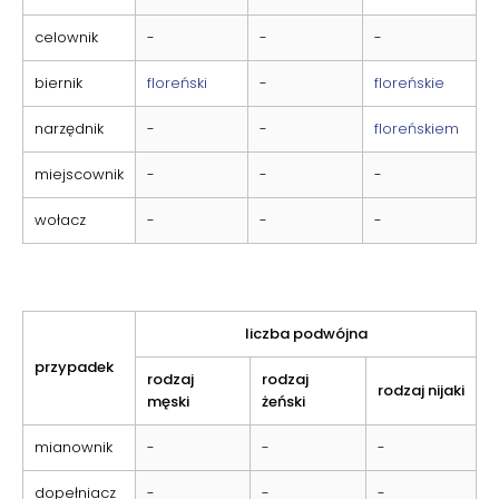
celownik
-
-
-
biernik
floreński
-
floreńskie
narzędnik
-
-
floreńskiem
miejscownik
-
-
-
wołacz
-
-
-
liczba podwójna
przypadek
rodzaj
rodzaj
rodzaj nijaki
męski
żeński
mianownik
-
-
-
dopełniacz
-
-
-