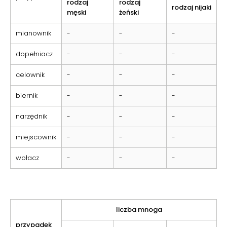
rodzaj
rodzaj
rodzaj nijaki
męski
żeński
mianownik
-
-
-
dopełniacz
-
-
-
celownik
-
-
-
biernik
-
-
-
narzędnik
-
-
-
miejscownik
-
-
-
wołacz
-
-
-
liczba mnoga
przypadek