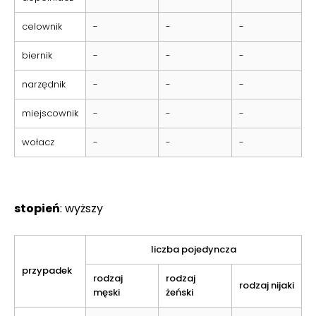
celownik
-
-
-
biernik
-
-
-
narzędnik
-
-
-
miejscownik
-
-
-
wołacz
-
-
-
stopień
: wyższy
liczba pojedyncza
przypadek
rodzaj
rodzaj
rodzaj nijaki
męski
żeński