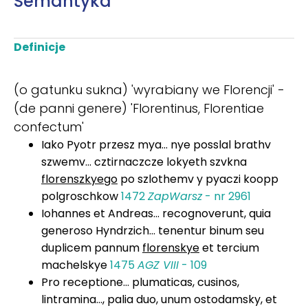
Semantyka
Definicje
(o gatunku sukna) 'wyrabiany we Florencji' -
(de panni genere) 'Florentinus, Florentiae
confectum'
Iako Pyotr przesz mya... nye posslal brathv
szwemv... cztirnaczcze lokyeth szvkna
florenszkyego
po szlothemv y pyaczi koopp
polgroschkow
1472
ZapWarsz
- nr 2961
Iohannes et Andreas... recognoverunt, quia
generoso Hyndrzich... tenentur binum seu
duplicem pannum
florenskye
et tercium
machelskye
1475
AGZ VIII
- 109
Pro receptione… plumaticas, cusinos,
lintramina…, palia duo, unum ostodamsky, et