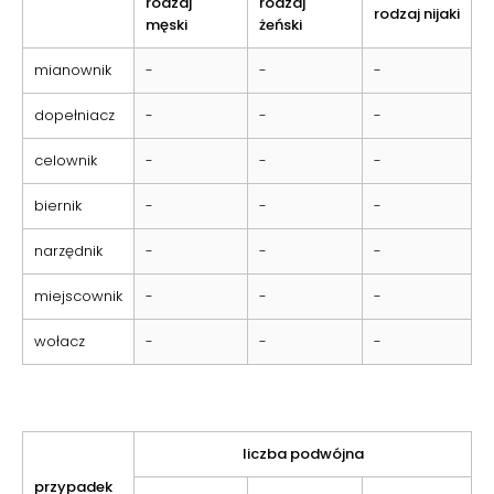
rodzaj
rodzaj
rodzaj nijaki
męski
żeński
mianownik
-
-
-
dopełniacz
-
-
-
celownik
-
-
-
biernik
-
-
-
narzędnik
-
-
-
miejscownik
-
-
-
wołacz
-
-
-
liczba podwójna
przypadek