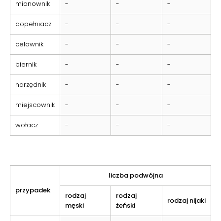
mianownik
-
-
-
dopełniacz
-
-
-
celownik
-
-
-
biernik
-
-
-
narzędnik
-
-
-
miejscownik
-
-
-
wołacz
-
-
-
liczba podwójna
przypadek
rodzaj
rodzaj
rodzaj nijaki
męski
żeński