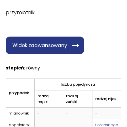
przymiotnik
Widok zaawansowany
stopień
: równy
liczba pojedyncza
przypadek
rodzaj
rodzaj
rodzaj nijaki
męski
żeński
mianownik
-
-
-
dopełniacz
-
-
floreńskiego