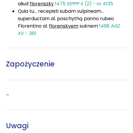
aliud
florenszky
1475
StPPP II (2)
- nr 4135
Quia tu... recepisti subam vulpineam...
superductam al. poschythą panno rubeo
Florentino al.
florenskyem
suknem
1498
AGZ
XV
- 361
Zapożyczenie
–
Uwagi