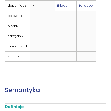
dopełniacz
-
firlągu
ferlągow
celownik
-
-
-
biernik
-
-
-
narzędnik
-
-
-
miejscownik
-
-
-
wołacz
-
-
-
Semantyka
Definicje