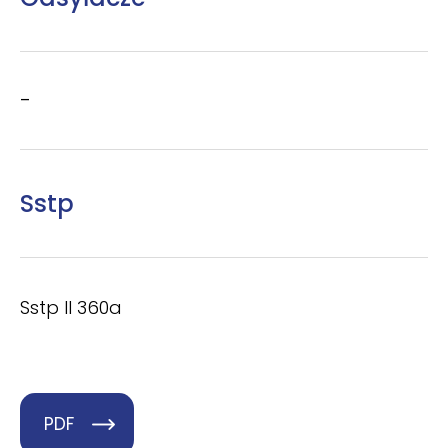
–
Sstp
Sstp II 360a
PDF