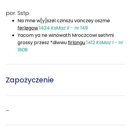
por. Sstp
Na mne w[y]szøl czinszu vanczey oszmø
ferløgow
1424
KsMaz II
- nr 149
Yacom ya ne winowath Mroczcowi sethmi
grossy przesz *diwwu
firlangu
1412
KsMaz I
- nr
1808
Zapożyczenie
–