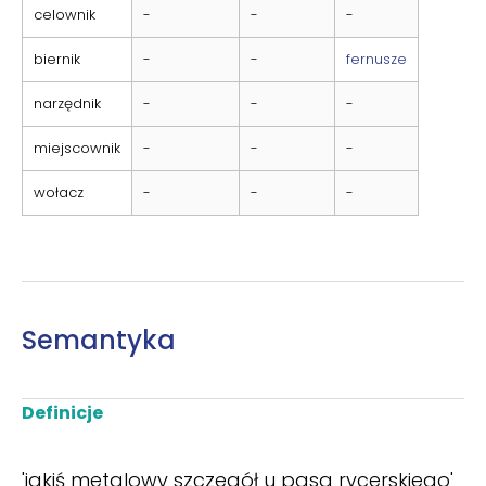
celownik
-
-
-
biernik
-
-
fernusze
narzędnik
-
-
-
miejscownik
-
-
-
wołacz
-
-
-
Semantyka
Definicje
'jakiś metalowy szczegół u pasa rycerskiego'