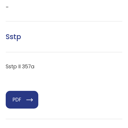
–
Sstp
Sstp II 357a
PDF