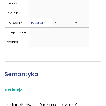
celownik
-
-
-
biernik
-
-
-
narzędnik
fasbirem
-
-
miejscownik
-
-
-
wołacz
-
-
-
Semantyka
Definicje
'gatunek piwa' - 'genus cerevisiae'