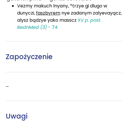
Vezmy makuch lnyany, *trzye gi dlugo w
dunyczi,
faszbyrem
nye zadanym zalyevayącz,
alysz bądzye yako masscz
XV
p. post.
BednMed (3)
- 74
Zapożyczenie
–
Uwagi