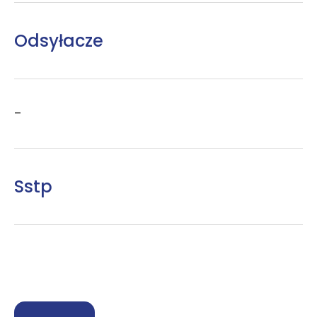
Odsyłacze
–
Sstp