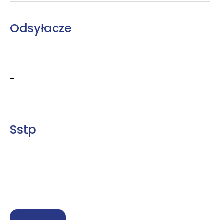
Odsyłacze
–
Sstp