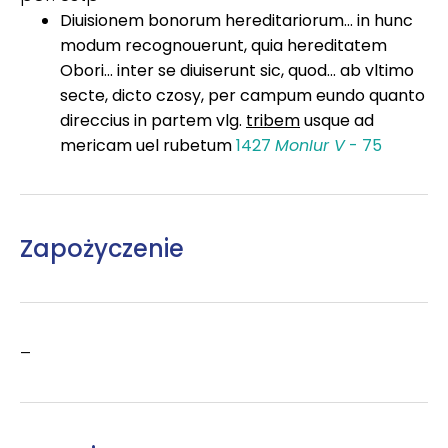
Diuisionem bonorum hereditariorum... in hunc
modum recognouerunt, quia hereditatem
Obori... inter se diuiserunt sic, quod... ab vltimo
secte, dicto czosy, per campum eundo quanto
direccius in partem vlg.
tribem
usque ad
mericam uel rubetum
1427
MonIur V
- 75
Zapożyczenie
–