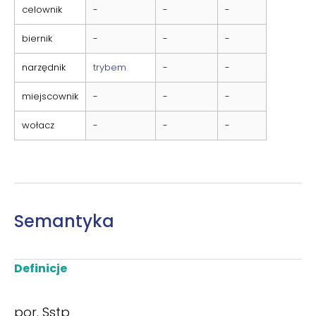
celownik
-
-
-
biernik
-
-
-
narzędnik
trybem
-
-
miejscownik
-
-
-
wołacz
-
-
-
Semantyka
Definicje
por. Sstp