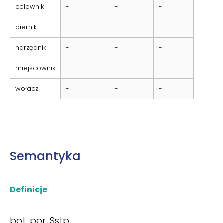
celownik
-
-
-
biernik
-
-
-
narzędnik
-
-
-
miejscownik
-
-
-
wołacz
-
-
-
Semantyka
Definicje
bot. por. Sstp