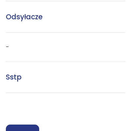
Odsyłacze
–
Sstp