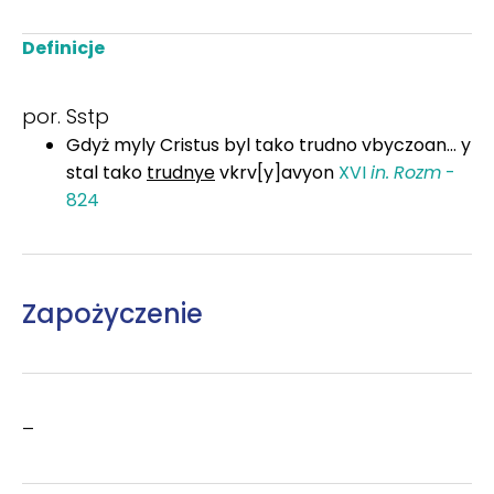
Definicje
por. Sstp
Gdyż myly Cristus byl tako trudno vbyczoan... y
stal tako
trudnye
vkrv[y]avyon
XVI
in.
Rozm
-
824
Zapożyczenie
–