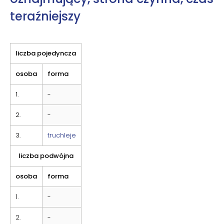
teraźniejszy
liczba pojedyncza
osoba
forma
1.
-
2.
-
3.
truchleje
liczba podwójna
osoba
forma
1.
-
2.
-