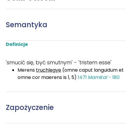
Semantyka
Definicje
'smucić się, być smutnym' - 'tristem esse'
Merens
truchlegye
(omne caput languidum et
omne cor maerens Is 1, 5)
1471
MamKal
- 180
Zapożyczenie