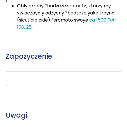
Oblyeczeny *bodzcze sromotø, ktorzy my
vwlaczayø y odzyeny *bodzcze yako
troynø
(sicut diploide) *sromoto swoyø
ca
1500
Puł
-
108, 28
Zapożyczenie
–
Uwagi