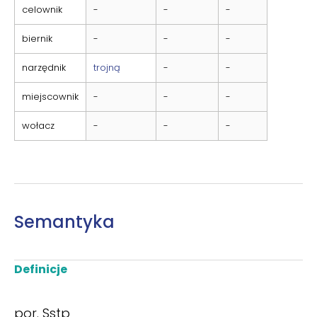
celownik
-
-
-
biernik
-
-
-
narzędnik
trojną
-
-
miejscownik
-
-
-
wołacz
-
-
-
Semantyka
Definicje
por. Sstp