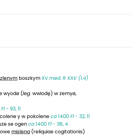
zlenym
boszkym
XV
med.
R XXV (1.4)
ge wyodø (
leg
. wwiodę) w zemyø,
0
Fl
- 93, 11
pocolene y w pokolene
ca
1400
Fl
- 32, 11
sze se ogen
ca
1400
Fl
- 38, 4
tkowe
mislena
(reliquiae cogitationis)