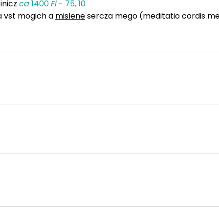
inicz
ca
1400
Fl
- 75, 10
 vst mogich a
mislene
sercza mego (meditatio cordis me