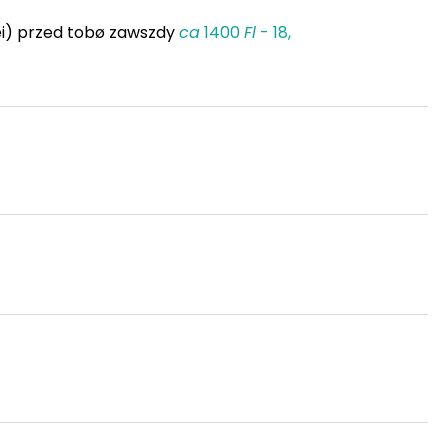
i) przed tobø zawszdy
ca
1400
Fl
- 18,