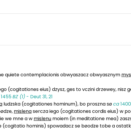
ne quiete contemplacionis obwyaszacz obwyasznym
mys
go (cogitationes eius) dzysz, ges to vczini drzewey, nisz 
v
1455
BZ (1)
- Deut 31, 21
a
ludzska (cogitationes hominum), bo proszna sø
ca
140
bødze,
mislena
sercza iego (cogitationes cordis eius) w 
oie we mne a w
mislenu
moiem (in meditatione mea) zasz
e (cogitatio hominis) spowadacz se bøodze tobe a osta