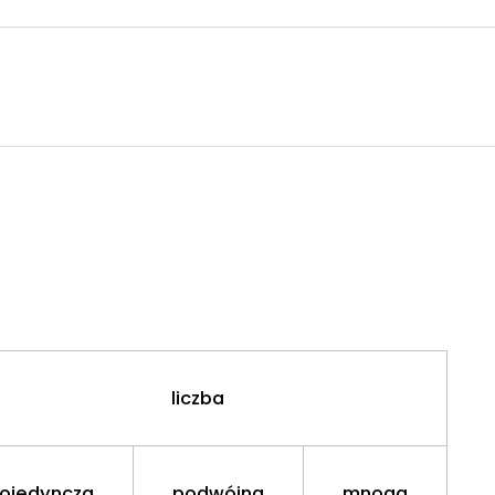
liczba
ojedyncza
podwójna
mnoga