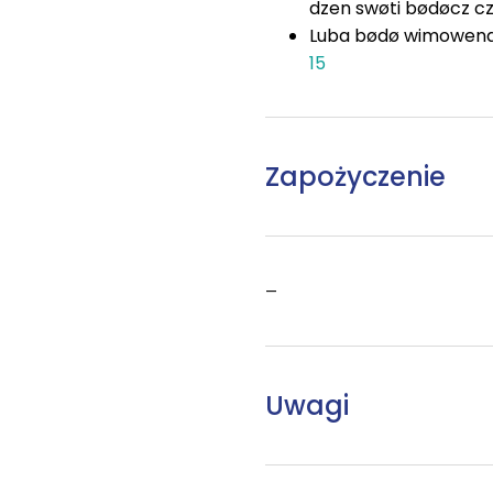
dzen swøti bødøcz cz
Luba bødø wimowena
15
Zapożyczenie
–
Uwagi