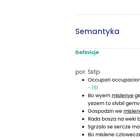
Semantyka
Definicje
por. Sstp
Occupari occupacio
- 151
Bo wyem
mislenye
ge
yøzem to slvbil gem
Gospodzin we
mislen
Rada bosza na weki 
Sgrzalo se sercze m
Bo mislene czlowecz