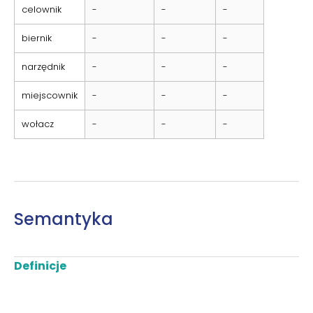
celownik
-
-
-
biernik
-
-
-
narzędnik
-
-
-
miejscownik
-
-
-
wołacz
-
-
-
Semantyka
Definicje