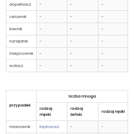
dopełniacz
-
-
-
celownik
-
-
-
biernik
-
-
-
narzędnik
-
-
-
miejscownik
-
-
-
wołacz
-
-
-
liczba mnoga
przypadek
rodzaj
rodzaj
rodzaj nijaki
męski
żeński
mianownik
trędowaci
-
-