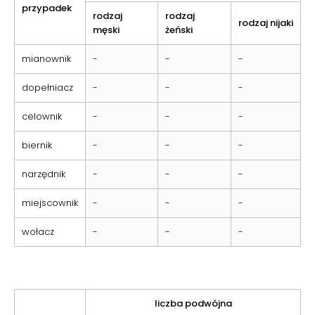
przypadek
rodzaj
rodzaj
rodzaj nijaki
męski
żeński
mianownik
-
-
-
dopełniacz
-
-
-
celownik
-
-
-
biernik
-
-
-
narzędnik
-
-
-
miejscownik
-
-
-
wołacz
-
-
-
liczba podwójna