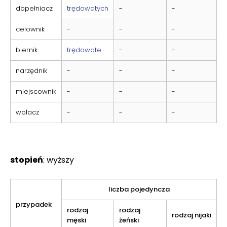
dopełniacz
trędowatych
-
-
celownik
-
-
-
biernik
trędowate
-
-
narzędnik
-
-
-
miejscownik
-
-
-
wołacz
-
-
-
stopień
: wyższy
liczba pojedyncza
przypadek
rodzaj
rodzaj
rodzaj nijaki
męski
żeński