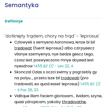
Semantyka
Definicje
'dotknięty trądem, chory na trąd' - 'leprosus'
Czlowyek s semyena Aaronowa, ienze bi bil
trødowat
(fuerit leprosus) albo czirpyøøcz
vilanye szemyenya, nye bødze gescz tego,
czosz iest poswyøczono mnye doyøød iest
nyesdrow
1455
BZ (1)
- Lev 22, 4
Skonczal Ozias s oczci swimy y pogrzebly gy
na polyu..., przeto isze bil
trodowati
(
pro
trødowati, eo quod esset leprosus)
1455
BZ (1)
- II Par 26, 23
Viditque illam faciem gloriosam... lividam, szyne,
quasi ydropicam, yakoby
thradovathe
,