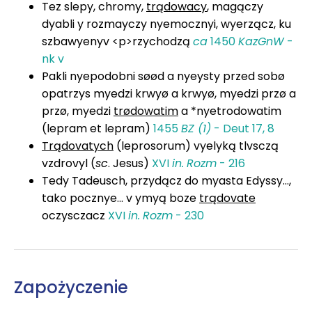
Tez slepy, chromy,
trądowacy
, magączy
dyabli y rozmayczy nyemocznyi, wyerzącz, ku
szbawyenyv <p>rzychodzą
ca
1450
KazGnW
-
nk v
Pakli nyepodobni søød a nyeysty przed sobø
opatrzys myedzi krwyø a krwyø, myedzi przø a
przø, myedzi
trødowatim
a *nyetrodowatim
(lepram et lepram)
1455
BZ (1)
- Deut 17, 8
Trądovatych
(leprosorum) vyelyką tlvsczą
vzdrovyl (
sc
. Jesus)
XVI
in.
Rozm
- 216
Tedy Tadeusch, przydącz do myasta Edyssy...,
tako pocznye... v ymyą boze
trądovate
oczysczacz
XVI
in.
Rozm
- 230
Zapożyczenie