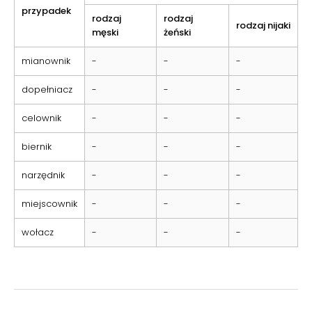
przypadek
rodzaj
rodzaj
rodzaj nijaki
męski
żeński
mianownik
-
-
-
dopełniacz
-
-
-
celownik
-
-
-
biernik
-
-
-
narzędnik
-
-
-
miejscownik
-
-
-
wołacz
-
-
-