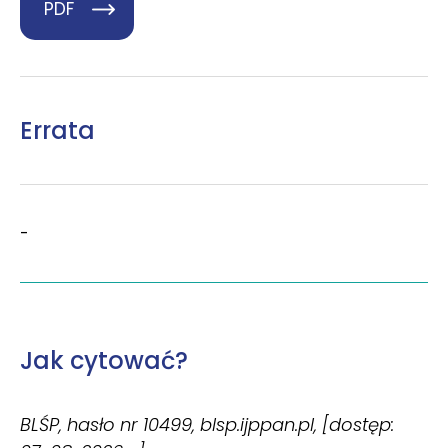
PDF
Errata
-
Jak cytować?
BLŚP, hasło nr 10499, blsp.ijppan.pl, [dostęp: