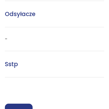
Odsyłacze
–
Sstp