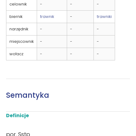
celownik
-
-
-
biernik
trawnik
-
trawniki
narzędnik
-
-
-
miejscownik
-
-
-
wołacz
-
-
-
Semantyka
Definicje
por. Sstp