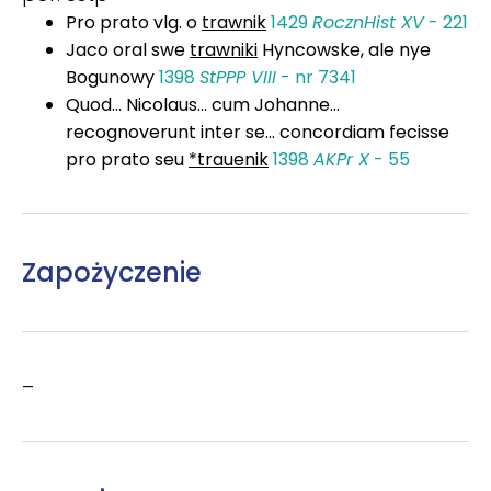
Pro prato vlg. o
trawnik
1429
RocznHist XV
- 221
Jaco oral swe
trawniki
Hyncowske, ale nye
Bogunowy
1398
StPPP VIII
- nr 7341
Quod... Nicolaus... cum Johanne...
recognoverunt inter se... concordiam fecisse
pro prato seu
*trauenik
1398
AKPr X
- 55
Zapożyczenie
–