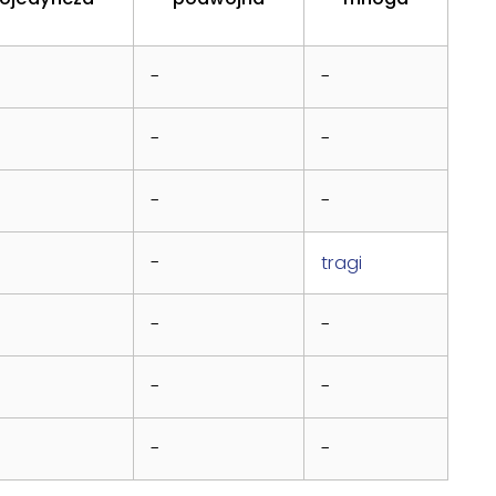
-
-
-
-
-
-
-
tragi
-
-
-
-
-
-