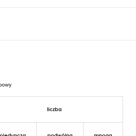
obowy
liczba
ojedyncza
podwójna
mnoga