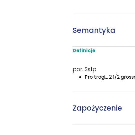
Semantyka
Definicje
por. Sstp
Pro
tragi
... 2 1/2 gros
Zapożyczenie