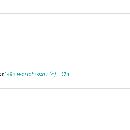
sos
1494
WarschPozn I (4)
- 374