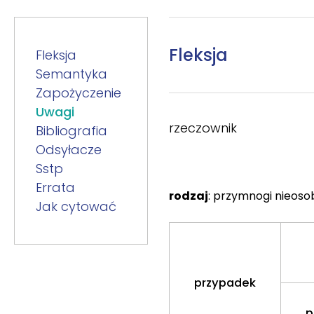
Fleksja
Fleksja
Semantyka
Zapożyczenie
Uwagi
rzeczownik
Bibliografia
Odsyłacze
Sstp
Errata
rodzaj
: przymnogi nieos
Jak cytować
przypadek
p