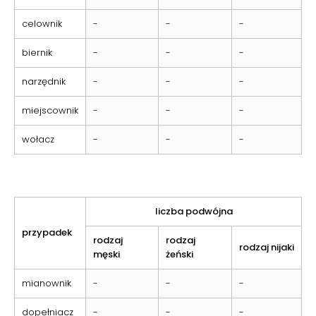
celownik
-
-
-
biernik
-
-
-
narzędnik
-
-
-
miejscownik
-
-
-
wołacz
-
-
-
liczba podwójna
przypadek
rodzaj
rodzaj
rodzaj nijaki
męski
żeński
mianownik
-
-
-
dopełniacz
-
-
-