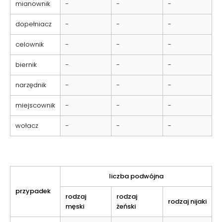
mianownik
-
-
-
dopełniacz
-
-
-
celownik
-
-
-
biernik
-
-
-
narzędnik
-
-
-
miejscownik
-
-
-
wołacz
-
-
-
liczba podwójna
przypadek
rodzaj
rodzaj
rodzaj nijaki
męski
żeński