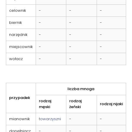
celownik
-
-
-
biernik
-
-
-
narzędnik
-
-
-
miejscownik
-
-
-
wołacz
-
-
-
liczba mnoga
przypadek
rodzaj
rodzaj
rodzaj nijaki
męski
żeński
mianownik
towarzyszni
-
-
dopełniacz
-
-
-