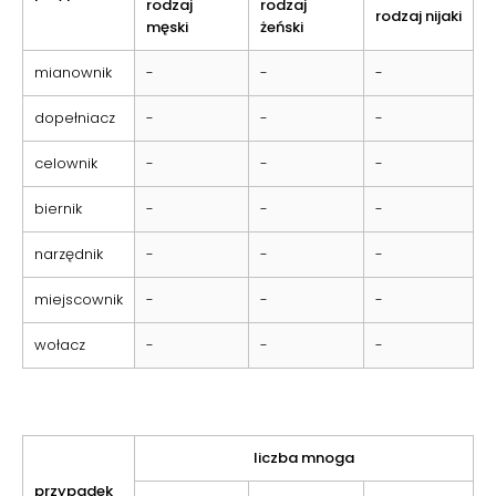
rodzaj
rodzaj
rodzaj nijaki
męski
żeński
mianownik
-
-
-
dopełniacz
-
-
-
celownik
-
-
-
biernik
-
-
-
narzędnik
-
-
-
miejscownik
-
-
-
wołacz
-
-
-
liczba mnoga
przypadek