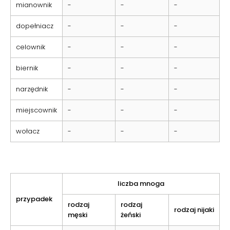
mianownik
-
-
-
dopełniacz
-
-
-
celownik
-
-
-
biernik
-
-
-
narzędnik
-
-
-
miejscownik
-
-
-
wołacz
-
-
-
liczba mnoga
przypadek
rodzaj
rodzaj
rodzaj nijaki
męski
żeński