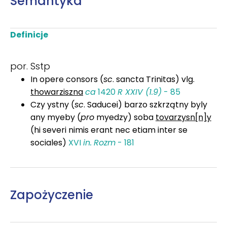
Semantyka
Definicje
por. Sstp
In opere consors (
sc
. sancta Trinitas) vlg.
thowarziszna
ca
1420
R XXIV (1.9)
- 85
Czy ystny (
sc
. Saducei) barzo szkrzątny byly
any myeby (
pro
myedzy) soba
tovarzysn[n]y
(hi severi nimis erant nec etiam inter se
sociales)
XVI
in.
Rozm
- 181
Zapożyczenie