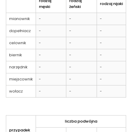
rodzaj
rodzaj
rodzaj nijaki
męski
żeński
mianownik
-
-
-
dopełniacz
-
-
-
celownik
-
-
-
biernik
-
-
-
narzędnik
-
-
-
miejscownik
-
-
-
wołacz
-
-
-
liczba podwójna
przypadek