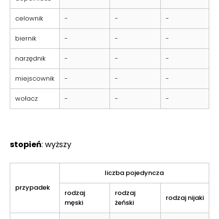
celownik
-
-
-
biernik
-
-
-
narzędnik
-
-
-
miejscownik
-
-
-
wołacz
-
-
-
stopień
: wyższy
liczba pojedyncza
przypadek
rodzaj
rodzaj
rodzaj nijaki
męski
żeński