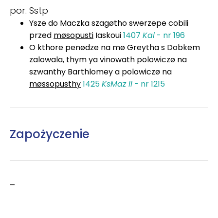
por. Sstp
Ysze do Maczka szagøtho swerzepe cobili
przed
møsopusti
Iaskoui
1407
Kal
- nr 196
O kthore penødze na mø Greytha s Dobkem
zalowala, thym ya vinowath polowiczø na
szwanthy Barthlomey a polowiczø na
møssopusthy
1425
KsMaz II
- nr 1215
Zapożyczenie
–