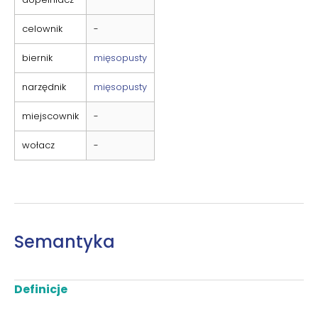
celownik
-
biernik
mięsopusty
narzędnik
mięsopusty
miejscownik
-
wołacz
-
Semantyka
Definicje