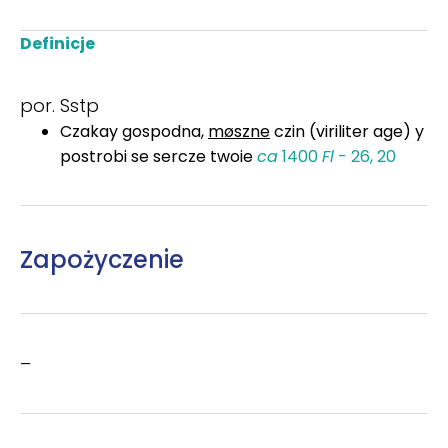
Definicje
por. Sstp
Czakay gospodna,
møszne
czin (viriliter age) y
postrobi se sercze twoie
ca
1400
Fl
- 26, 20
Zapożyczenie
–