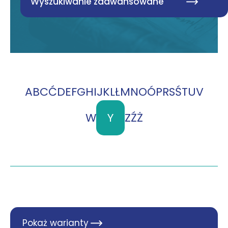
Wyszukiwanie zaawansowane
A
B
C
Ć
D
E
F
G
H
I
J
K
L
Ł
M
N
O
Ó
P
R
S
Ś
T
U
V
W
Y
Z
Ź
Ż
Pokaż warianty