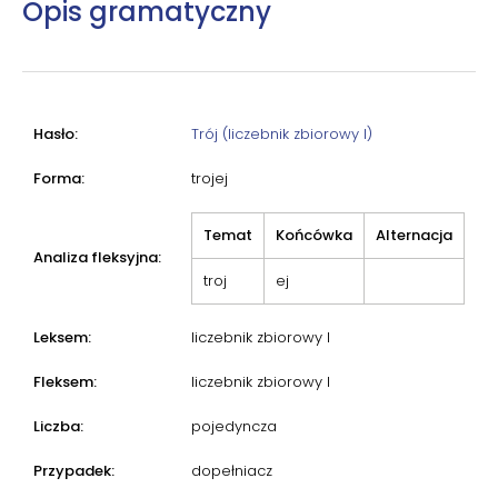
Opis gramatyczny
Hasło:
Trój (liczebnik zbiorowy I)
Forma:
trojej
Temat
Końcówka
Alternacja
Analiza fleksyjna:
troj
ej
Leksem:
liczebnik zbiorowy I
Fleksem:
liczebnik zbiorowy I
Liczba:
pojedyncza
Przypadek:
dopełniacz