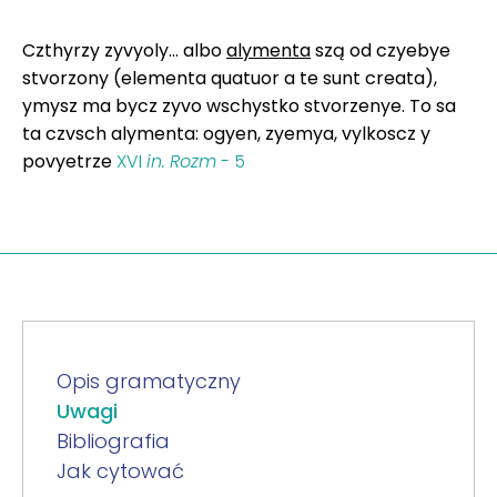
Czthyrzy zyvyoly... albo
alymenta
szą od czyebye
stvorzony (elementa quatuor a te sunt creata),
ymysz ma bycz zyvo wschystko stvorzenye. To sa
ta czvsch alymenta: ogyen, zyemya, vylkoscz y
povyetrze
XVI
in.
Rozm
- 5
Opis gramatyczny
Uwagi
Bibliografia
Jak cytować