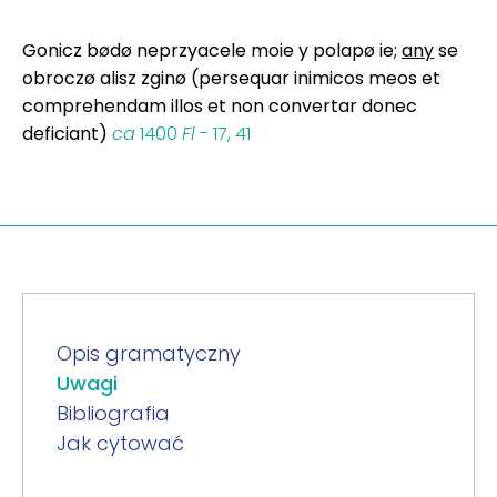
Gonicz bødø neprzyacele moie y polapø ie;
any
se
obroczø alisz zginø (persequar inimicos meos et
comprehendam illos et non convertar donec
deficiant)
ca
1400
Fl
- 17, 41
Opis gramatyczny
Uwagi
Bibliografia
Jak cytować