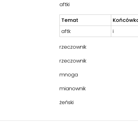
aftki
Temat
Końcówk
aftk
i
rzeczownik
rzeczownik
mnoga
mianownik
żeński