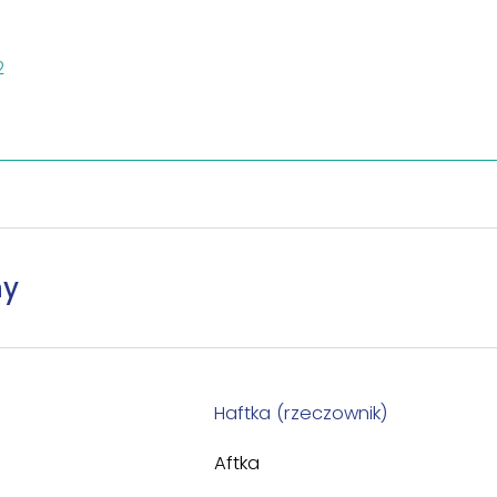
2
ny
Haftka (rzeczownik)
Aftka