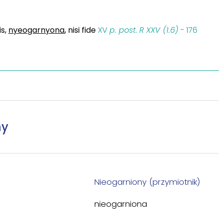
is,
nyeogarnyona
, nisi fide
XV
p. post.
R XXV (1.6)
- 176
ny
Nieogarniony (przymiotnik)
nieogarniona