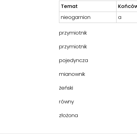
Temat
Końcó
nieogarnion
a
przymiotnik
przymiotnik
pojedyncza
mianownik
żeński
równy
złożona