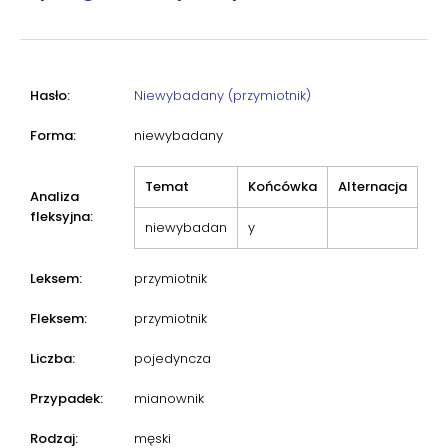
Hasło:
Niewybadany (przymiotnik)
Forma:
niewybadany
Temat
Końcówka
Alternacja
Analiza
fleksyjna:
niewybadan
y
Leksem:
przymiotnik
Fleksem:
przymiotnik
Liczba:
pojedyncza
Przypadek:
mianownik
Rodzaj:
męski