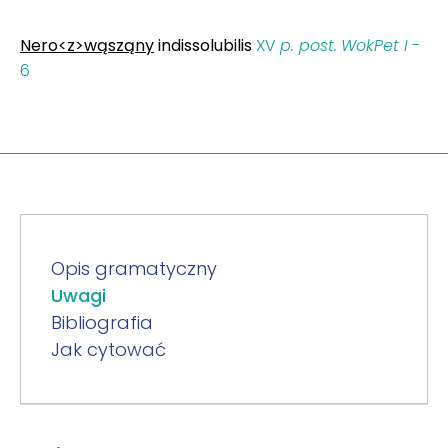
Nero<z>wąsząny
indissolubilis
XV
p. post.
WokPet I
-
6
Opis gramatyczny
Uwagi
Bibliografia
Jak cytować