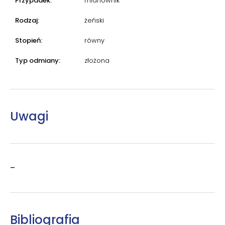
Przypadek:
mianownik
Rodzaj:
żeński
Stopień:
równy
Typ odmiany:
złożona
Uwagi
–
Bibliografia