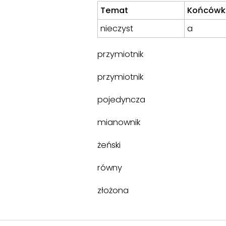
Temat
Końcówk
nieczyst
a
przymiotnik
przymiotnik
pojedyncza
mianownik
żeński
równy
złożona