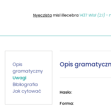
Nyeczista
misl illecebra
1437
Wisł (2.1)
- n
Opis gramatycz
Opis
gramatyczny
Uwagi
Bibliografia
Jak cytować
Hasło:
Forma: