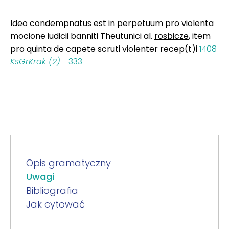
Ideo condempnatus est in perpetuum pro violenta
mocione iudicii banniti Theutunici al.
rosbicze
, item
pro quinta de capete scruti violenter recep(t)i
1408
KsGrKrak (2)
- 333
Opis gramatyczny
Uwagi
Bibliografia
Jak cytować