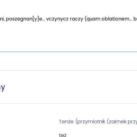
 poszegnan[y]e... vczynycz raczy (quam oblationem... be
ny
Tenże (przymiotnik (zaimek prz
też