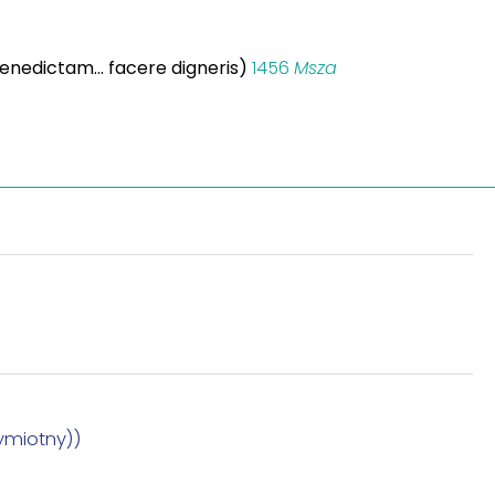
nedictam... facere digneris)
1456
Msza
ymiotny))