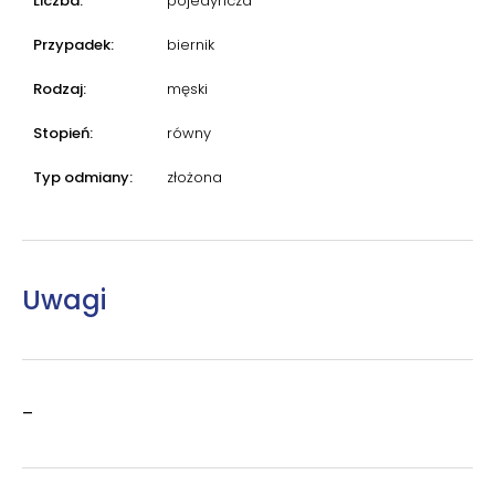
Liczba:
pojedyncza
Przypadek:
biernik
Rodzaj:
męski
Stopień:
równy
Typ odmiany:
złożona
Uwagi
–