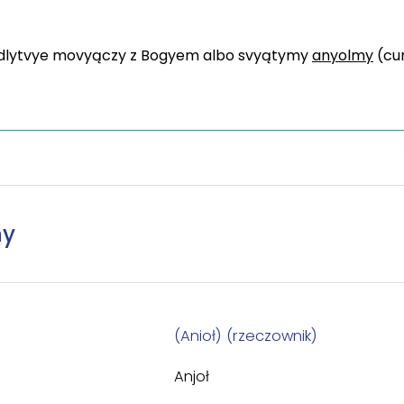
odlytvye movyączy z Bogyem albo svyątymy
anyolmy
(cu
ny
(Anioł) (rzeczownik)
Anjoł