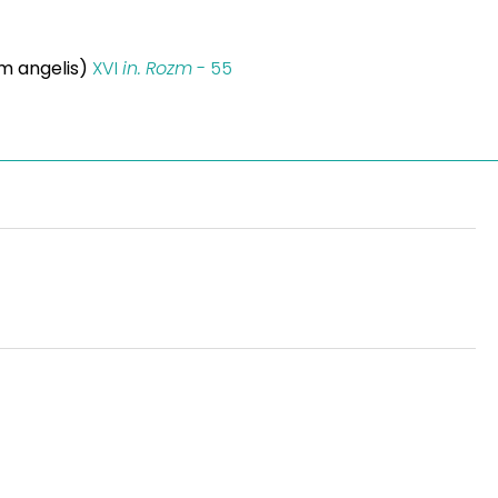
m angelis)
XVI
in.
Rozm
- 55