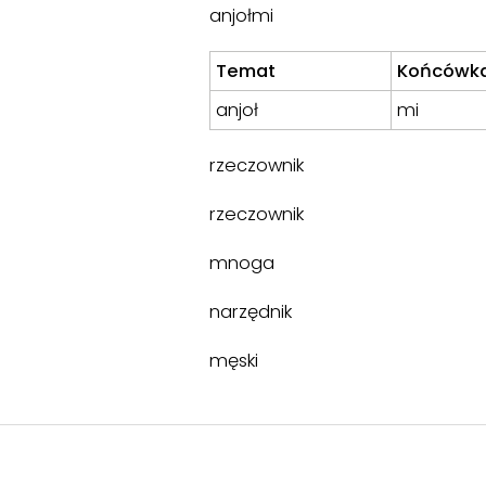
anjołmi
Temat
Końcówk
anjoł
mi
rzeczownik
rzeczownik
mnoga
narzędnik
męski