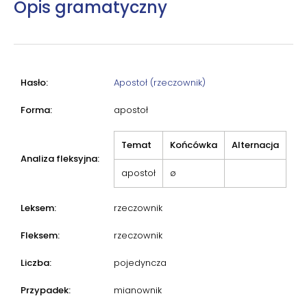
Opis gramatyczny
Hasło:
Apostoł (rzeczownik)
Forma:
apostoł
Temat
Końcówka
Alternacja
Analiza fleksyjna:
apostoł
ø
Leksem:
rzeczownik
Fleksem:
rzeczownik
Liczba:
pojedyncza
Przypadek:
mianownik