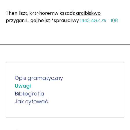
Then liszt, k<t>horemw kszadz
arcibiskwp
przyganil... ge[he]st *sprauidliwy
1443
AGZ XII
- 108
Opis gramatyczny
Uwagi
Bibliografia
Jak cytować