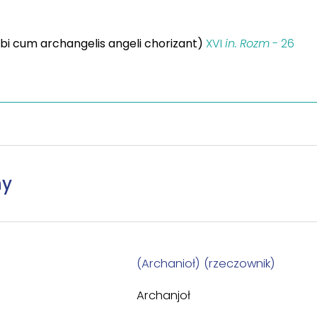
bi cum archangelis angeli chorizant)
XVI
in.
Rozm
- 26
ny
(Archanioł) (rzeczownik)
Archanjoł