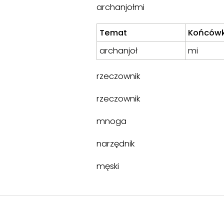
archanjołmi
Temat
Końców
archanjoł
mi
rzeczownik
rzeczownik
mnoga
narzędnik
męski