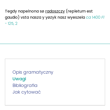
Tegdy napelnona sø
radoszczy
(repletum est
gaudio) vsta nasza y yøzyk nasz wyeszela
ca
1400
Fl
- 125, 2
Opis gramatyczny
Uwagi
Bibliografia
Jak cytować