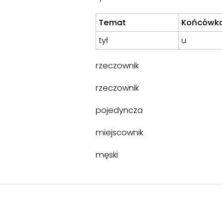
Temat
Końcówk
tył
u
rzeczownik
rzeczownik
pojedyncza
miejscownik
męski