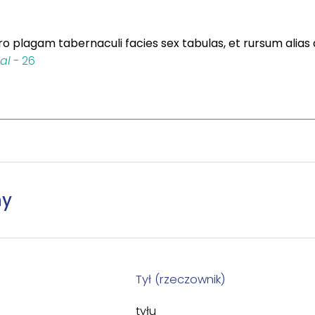
 plagam tabernaculi facies sex tabulas, et rursum alias d
al
- 26
ny
Tył (rzeczownik)
tyłu