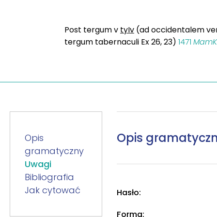
Post tergum v
tyIv
(ad occidentalem vero
tergum tabernaculi Ex 26, 23)
1471
MamK
Opis gramatycz
Opis
gramatyczny
Uwagi
Bibliografia
Jak cytować
Hasło:
Forma: