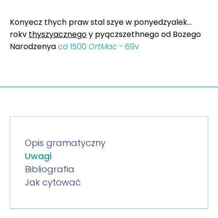
Konyecz thych praw stal szye w ponyedzyalek...
rokv
thyszyacznego
y pyączszethnego od Bozego
Narodzenya
ca
1500
OrtMac
- 69v
Opis gramatyczny
Uwagi
Bibliografia
Jak cytować