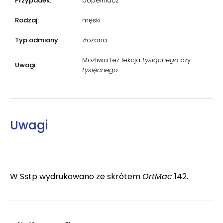
Przypadek:
dopełniacz
Rodzaj:
męski
Typ odmiany:
złożona
Możliwa też lekcja
tysiącnego
czy
Uwagi:
tysięcnego
.
Uwagi
W Sstp wydrukowano ze skrótem
OrtMac
142.