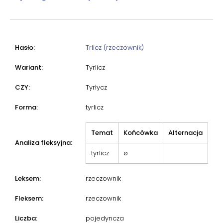
Hasło:
Trlicz (rzeczownik)
Wariant:
Tyrlicz
CZY:
Tyrłycz
Forma:
tyrlicz
Temat
Końcówka
Alternacja
Analiza fleksyjna:
tyrlicz
ø
Leksem:
rzeczownik
Fleksem:
rzeczownik
Liczba:
pojedyncza