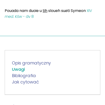
Pouada nam duoie u
tih
sloueh suøti Symeon
XIV
med.
Kśw
- dv 8
Opis gramatyczny
Uwagi
Bibliografia
Jak cytować