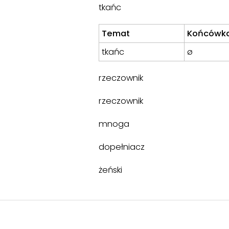
tkańc
Temat
Końcówk
tkańc
ø
rzeczownik
rzeczownik
mnoga
dopełniacz
żeński