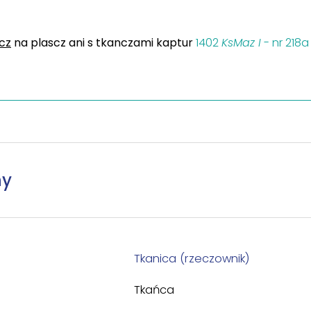
cz
na plascz ani s tkanczami kaptur
1402
KsMaz I
- nr 218a
ny
Tkanica (rzeczownik)
Tkańca