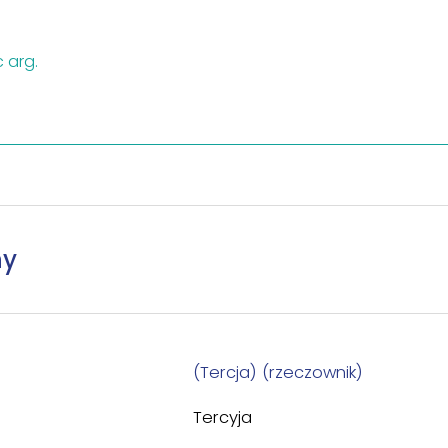
c arg.
ny
(Tercja) (rzeczownik)
Tercyja