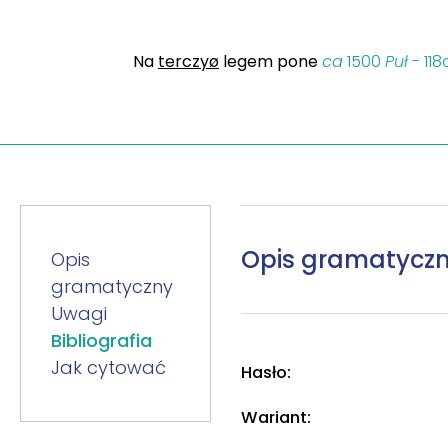
Na
terczyø
legem pone
ca
1500
Puł
- 118
Opis gramatycz
Opis
gramatyczny
Uwagi
Bibliografia
Jak cytować
Hasło:
Wariant: