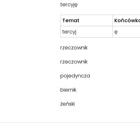
tercyję
Temat
Końcówk
tercyj
ę
rzeczownik
rzeczownik
pojedyncza
biernik
żeński