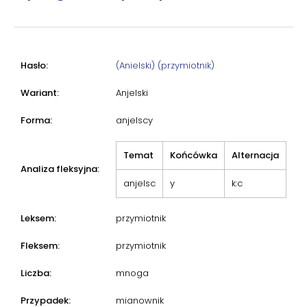
Hasło:
(Anielski) (przymiotnik)
Wariant:
Anjelski
Forma:
anjelscy
Temat
Końcówka
Alternacja
Analiza fleksyjna:
anjelsc
y
k:c
Leksem:
przymiotnik
Fleksem:
przymiotnik
Liczba:
mnoga
Przypadek:
mianownik