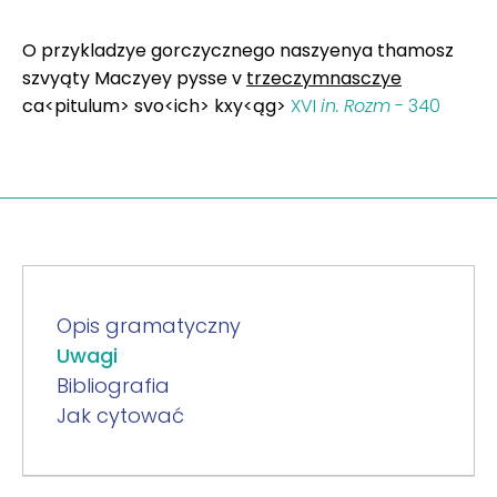
O przykladzye gorczycznego naszyenya thamosz
szvyąty Maczyey pysse v
trzeczymnasczye
ca<pitulum> svo<ich> kxy<ąg>
XVI
in.
Rozm
- 340
Opis gramatyczny
Uwagi
Bibliografia
Jak cytować