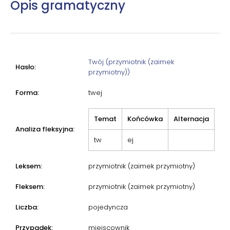
Opis gramatyczny
Twój (przymiotnik (zaimek
Hasło:
przymiotny))
Forma:
twej
Temat
Końcówka
Alternacja
Analiza fleksyjna:
tw
ej
Leksem:
przymiotnik (zaimek przymiotny)
Fleksem:
przymiotnik (zaimek przymiotny)
Liczba:
pojedyncza
Przypadek:
miejscownik