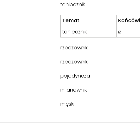
taniecznik
Temat
Końców
taniecznik
ø
rzeczownik
rzeczownik
pojedyncza
mianownik
męski